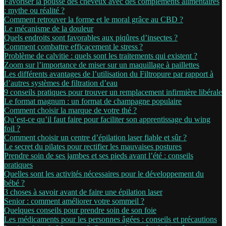
Favoriser la pousse des cheveux avec des compléments alimentaires
: mythe ou réalité ?
Comment retrouver la forme et le moral grâce au CBD ?
Le mécanisme de la douleur
Quels endroits sont favorables aux piqûres d’insectes ?
Comment combattre efficacement le stress ?
Problème de calvitie : quels sont les traitements qui existent ?
Zoom sur l’importance de miser sur un maquillage à paillettes
Les différents avantages de l’utilisation du Filtropure par rapport à
d’autres systèmes de filtration d’eau
9 conseils pratiques pour trouver un remplacement infirmière libérale
Le format magnum : un format de champagne populaire
Comment choisir la marque de votre thé ?
Qu’est-ce qu’il faut faire pour faciliter son apprentissage du wing
foil ?
Comment choisir un centre d’épilation laser fiable et sûr ?
Le secret du pilates pour rectifier les mauvaises postures
Prendre soin de ses jambes et ses pieds avant l’été : conseils
pratiques
Quelles sont les activités nécessaires pour le développement du
bébé ?
3 choses à savoir avant de faire une épilation laser
Senior : comment améliorer votre sommeil ?
Quelques conseils pour prendre soin de son foie
Les médicaments pour les personnes âgées : conseils et précautions