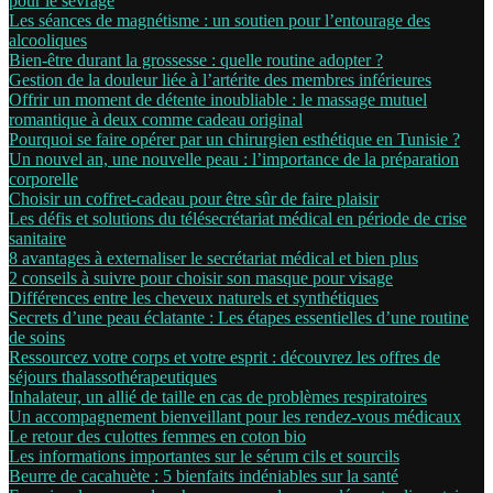
pour le sevrage
Les séances de magnétisme : un soutien pour l’entourage des
alcooliques
Bien-être durant la grossesse : quelle routine adopter ?
Gestion de la douleur liée à l’artérite des membres inférieures
Offrir un moment de détente inoubliable : le massage mutuel
romantique à deux comme cadeau original
Pourquoi se faire opérer par un chirurgien esthétique en Tunisie ?
Un nouvel an, une nouvelle peau : l’importance de la préparation
corporelle
Choisir un coffret-cadeau pour être sûr de faire plaisir
Les défis et solutions du télésecrétariat médical en période de crise
sanitaire
8 avantages à externaliser le secrétariat médical et bien plus
2 conseils à suivre pour choisir son masque pour visage
Différences entre les cheveux naturels et synthétiques
Secrets d’une peau éclatante : Les étapes essentielles d’une routine
de soins
Ressourcez votre corps et votre esprit : découvrez les offres de
séjours thalassothérapeutiques
Inhalateur, un allié de taille en cas de problèmes respiratoires
Un accompagnement bienveillant pour les rendez-vous médicaux
Le retour des culottes femmes en coton bio
Les informations importantes sur le sérum cils et sourcils
Beurre de cacahuète : 5 bienfaits indéniables sur la santé