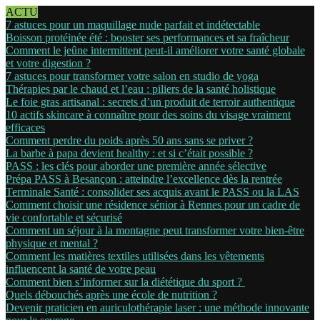
ACTU
7 astuces pour un maquillage nude parfait et indétectable
Boisson protéinée été : booster ses performances et sa fraîcheur
Comment le jeûne intermittent peut-il améliorer votre santé globale
et votre digestion ?
7 astuces pour transformer votre salon en studio de yoga
Thérapies par le chaud et l’eau : piliers de la santé holistique
Le foie gras artisanal : secrets d’un produit de terroir authentique
10 actifs skincare à connaître pour des soins du visage vraiment
efficaces
Comment perdre du poids après 50 ans sans se priver ?
La barbe à papa devient healthy : et si c’était possible ?
PASS : les clés pour aborder une première année sélective
Prépa PASS à Besançon : atteindre l’excellence dès la rentrée
Terminale Santé : consolider ses acquis avant le PASS ou la LAS
Comment choisir une résidence sénior à Rennes pour un cadre de
vie confortable et sécurisé
Comment un séjour à la montagne peut transformer votre bien-être
physique et mental ?
Comment les matières textiles utilisées dans les vêtements
influencent la santé de votre peau
Comment bien s’informer sur la diététique du sport ?
Quels débouchés après une école de nutrition ?
Devenir praticien en auriculothérapie laser : une méthode innovante