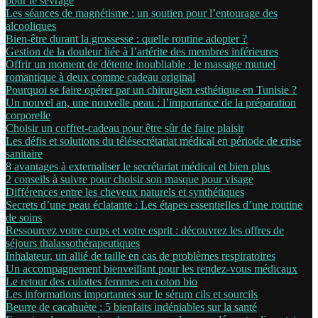
pour le sevrage
Les séances de magnétisme : un soutien pour l’entourage des
alcooliques
Bien-être durant la grossesse : quelle routine adopter ?
Gestion de la douleur liée à l’artérite des membres inférieures
Offrir un moment de détente inoubliable : le massage mutuel
romantique à deux comme cadeau original
Pourquoi se faire opérer par un chirurgien esthétique en Tunisie ?
Un nouvel an, une nouvelle peau : l’importance de la préparation
corporelle
Choisir un coffret-cadeau pour être sûr de faire plaisir
Les défis et solutions du télésecrétariat médical en période de crise
sanitaire
8 avantages à externaliser le secrétariat médical et bien plus
2 conseils à suivre pour choisir son masque pour visage
Différences entre les cheveux naturels et synthétiques
Secrets d’une peau éclatante : Les étapes essentielles d’une routine
de soins
Ressourcez votre corps et votre esprit : découvrez les offres de
séjours thalassothérapeutiques
Inhalateur, un allié de taille en cas de problèmes respiratoires
Un accompagnement bienveillant pour les rendez-vous médicaux
Le retour des culottes femmes en coton bio
Les informations importantes sur le sérum cils et sourcils
Beurre de cacahuète : 5 bienfaits indéniables sur la santé