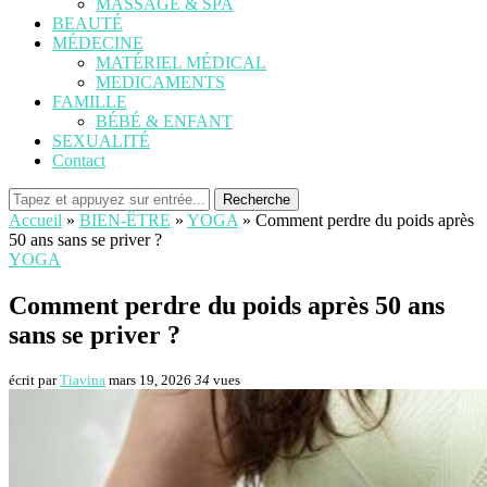
MASSAGE & SPA
BEAUTÉ
MÉDECINE
MATÉRIEL MÉDICAL
MEDICAMENTS
FAMILLE
BÉBÉ & ENFANT
SEXUALITÉ
Contact
Recherche
Accueil
»
BIEN-ÊTRE
»
YOGA
»
Comment perdre du poids après
50 ans sans se priver ?
YOGA
Comment perdre du poids après 50 ans
sans se priver ?
écrit par
Tiavina
mars 19, 2026
34
vues