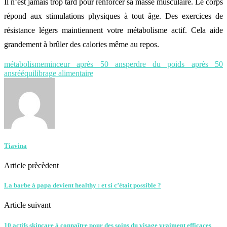
Il n’est jamais trop tard pour renforcer sa masse musculaire. Le corps
répond aux stimulations physiques à tout âge. Des exercices de
résistance légers maintiennent votre métabolisme actif. Cela aide
grandement à brûler des calories même au repos.
métabolisme
minceur après 50 ans
perdre du poids après 50
ans
rééquilibrage alimentaire
Tiavina
Article prècèdent
La barbe à papa devient healthy : et si c’était possible ?
Article suivant
10 actifs skincare à connaître pour des soins du visage vraiment efficaces