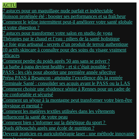
ACTU
7 astuces pour un maquillage nude parfait et indétectable
Boisson protéinée été : booster ses performances et sa fraîcheur
Comment le jeûne intermittent peut-il améliorer votre santé globale
et votre digestion ?
7 astuces pour transformer votre salon en studio de yoga
Thérapies par le chaud et l’eau : piliers de la santé holistique
Le foie gras artisanal : secrets d’un produit de terroir authentique
10 actifs skincare à connaître pour des soins du visage vraiment
efficaces
Comment perdre du poids après 50 ans sans se priver ?
La barbe à papa devient healthy : et si c’était possible ?
PASS : les clés pour aborder une première année sélective
Prépa PASS à Besançon : atteindre l’excellence dès la rentrée
Terminale Santé : consolider ses acquis avant le PASS ou la LAS
Comment choisir une résidence sénior à Rennes pour un cadre de
vie confortable et sécurisé
Comment un séjour à la montagne peut transformer votre bien-être
physique et mental ?
Comment les matières textiles utilisées dans les vêtements
influencent la santé de votre peau
Comment bien s’informer sur la diététique du sport ?
Quels débouchés après une école de nutrition ?
Devenir praticien en auriculothérapie laser : une méthode innovante