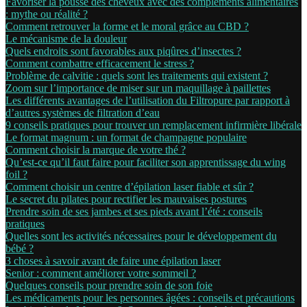
Favoriser la pousse des cheveux avec des compléments alimentaires
: mythe ou réalité ?
Comment retrouver la forme et le moral grâce au CBD ?
Le mécanisme de la douleur
Quels endroits sont favorables aux piqûres d’insectes ?
Comment combattre efficacement le stress ?
Problème de calvitie : quels sont les traitements qui existent ?
Zoom sur l’importance de miser sur un maquillage à paillettes
Les différents avantages de l’utilisation du Filtropure par rapport à
d’autres systèmes de filtration d’eau
9 conseils pratiques pour trouver un remplacement infirmière libérale
Le format magnum : un format de champagne populaire
Comment choisir la marque de votre thé ?
Qu’est-ce qu’il faut faire pour faciliter son apprentissage du wing
foil ?
Comment choisir un centre d’épilation laser fiable et sûr ?
Le secret du pilates pour rectifier les mauvaises postures
Prendre soin de ses jambes et ses pieds avant l’été : conseils
pratiques
Quelles sont les activités nécessaires pour le développement du
bébé ?
3 choses à savoir avant de faire une épilation laser
Senior : comment améliorer votre sommeil ?
Quelques conseils pour prendre soin de son foie
Les médicaments pour les personnes âgées : conseils et précautions