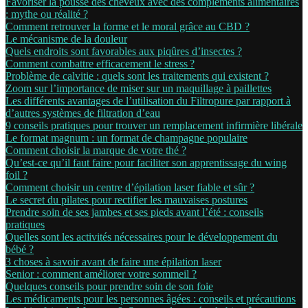
Favoriser la pousse des cheveux avec des compléments alimentaires
: mythe ou réalité ?
Comment retrouver la forme et le moral grâce au CBD ?
Le mécanisme de la douleur
Quels endroits sont favorables aux piqûres d’insectes ?
Comment combattre efficacement le stress ?
Problème de calvitie : quels sont les traitements qui existent ?
Zoom sur l’importance de miser sur un maquillage à paillettes
Les différents avantages de l’utilisation du Filtropure par rapport à
d’autres systèmes de filtration d’eau
9 conseils pratiques pour trouver un remplacement infirmière libérale
Le format magnum : un format de champagne populaire
Comment choisir la marque de votre thé ?
Qu’est-ce qu’il faut faire pour faciliter son apprentissage du wing
foil ?
Comment choisir un centre d’épilation laser fiable et sûr ?
Le secret du pilates pour rectifier les mauvaises postures
Prendre soin de ses jambes et ses pieds avant l’été : conseils
pratiques
Quelles sont les activités nécessaires pour le développement du
bébé ?
3 choses à savoir avant de faire une épilation laser
Senior : comment améliorer votre sommeil ?
Quelques conseils pour prendre soin de son foie
Les médicaments pour les personnes âgées : conseils et précautions