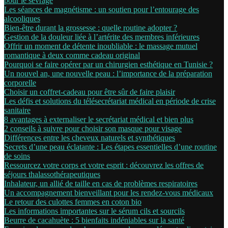
pour le sevrage
Les séances de magnétisme : un soutien pour l’entourage des
alcooliques
Bien-être durant la grossesse : quelle routine adopter ?
Gestion de la douleur liée à l’artérite des membres inférieures
Offrir un moment de détente inoubliable : le massage mutuel
romantique à deux comme cadeau original
Pourquoi se faire opérer par un chirurgien esthétique en Tunisie ?
Un nouvel an, une nouvelle peau : l’importance de la préparation
corporelle
Choisir un coffret-cadeau pour être sûr de faire plaisir
Les défis et solutions du télésecrétariat médical en période de crise
sanitaire
8 avantages à externaliser le secrétariat médical et bien plus
2 conseils à suivre pour choisir son masque pour visage
Différences entre les cheveux naturels et synthétiques
Secrets d’une peau éclatante : Les étapes essentielles d’une routine
de soins
Ressourcez votre corps et votre esprit : découvrez les offres de
séjours thalassothérapeutiques
Inhalateur, un allié de taille en cas de problèmes respiratoires
Un accompagnement bienveillant pour les rendez-vous médicaux
Le retour des culottes femmes en coton bio
Les informations importantes sur le sérum cils et sourcils
Beurre de cacahuète : 5 bienfaits indéniables sur la santé