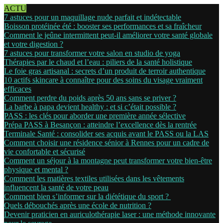
ACTU
7 astuces pour un maquillage nude parfait et indétectable
Boisson protéinée été : booster ses performances et sa fraîcheur
Comment le jeûne intermittent peut-il améliorer votre santé globale
et votre digestion ?
7 astuces pour transformer votre salon en studio de yoga
Thérapies par le chaud et l’eau : piliers de la santé holistique
Le foie gras artisanal : secrets d’un produit de terroir authentique
10 actifs skincare à connaître pour des soins du visage vraiment
efficaces
Comment perdre du poids après 50 ans sans se priver ?
La barbe à papa devient healthy : et si c’était possible ?
PASS : les clés pour aborder une première année sélective
Prépa PASS à Besançon : atteindre l’excellence dès la rentrée
Terminale Santé : consolider ses acquis avant le PASS ou la LAS
Comment choisir une résidence sénior à Rennes pour un cadre de
vie confortable et sécurisé
Comment un séjour à la montagne peut transformer votre bien-être
physique et mental ?
Comment les matières textiles utilisées dans les vêtements
influencent la santé de votre peau
Comment bien s’informer sur la diététique du sport ?
Quels débouchés après une école de nutrition ?
Devenir praticien en auriculothérapie laser : une méthode innovante